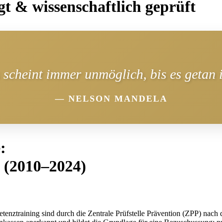
gt & wissenschaftlich geprüft
 scheint immer unmöglich, bis es getan i
— NELSON MANDELA
:
 (2010–2024)
raining sind durch die Zentrale Prüfstelle Prävention (ZPP) nach de