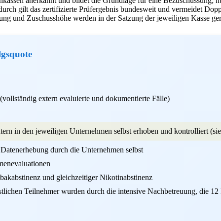
enkassen anerkannt und bildet die Grundlage für eine Bezuschussung; n
urch gilt das zertifizierte Prüfergebnis bundesweit und vermeidet Do
tung und Zuschusshöhe werden in der Satzung der jeweiligen Kasse ger
lgsquote
ollständig extern evaluierte und dokumentierte Fälle)
ern in den jeweiligen Unternehmen selbst erhoben und kontrolliert (si
 Datenerhebung durch die Unternehmen selbst
rmenevaluationen
bakabstinenz und gleichzeitiger Nikotinabstinenz
tlichen Teilnehmer wurden durch die intensive Nachbetreuung, die 12 