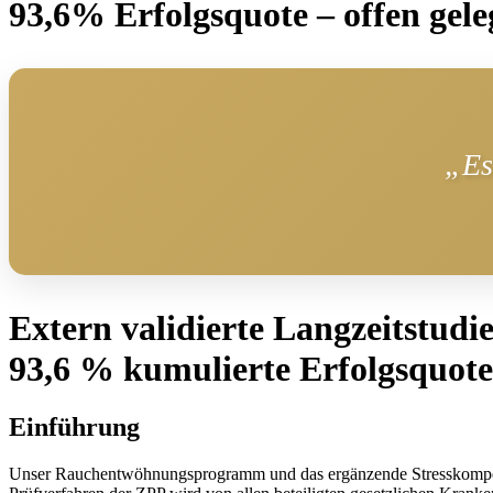
93,6% Erfolgsquote – offen gele
„Es
Extern validierte Langzeitstudie
93,6 % kumulierte Erfolgsquote
Einführung
Unser Rauchentwöhnungsprogramm und das ergänzende Stresskompetenzt