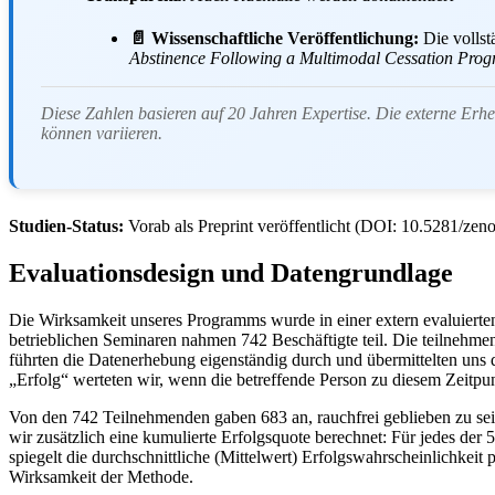
📄 Wissenschaftliche Veröffentlichung:
Die vollst
Abstinence Following a Multimodal Cessation Prog
Diese Zahlen basieren auf 20 Jahren Expertise. Die externe Erhe
können variieren.
Studien-Status:
Vorab als Preprint veröffentlicht (DOI: 10.5281/ze
Evaluationsdesign und Datengrundlage
Die Wirksamkeit unseres Programms wurde in einer extern evaluiert
betrieblichen Seminaren nahmen 742 Beschäftigte teil. Die teilneh
führten die Datenerhebung eigenständig durch und übermittelten uns 
„Erfolg“ werteten wir, wenn die betreffende Person zu diesem Zeitpun
Von den 742 Teilnehmenden gaben 683 an, rauchfrei geblieben zu se
wir zusätzlich eine kumulierte Erfolgsquote berechnet: Für jedes de
spiegelt die durchschnittliche (Mittelwert) Erfolgswahrscheinlichkei
Wirksamkeit der Methode.