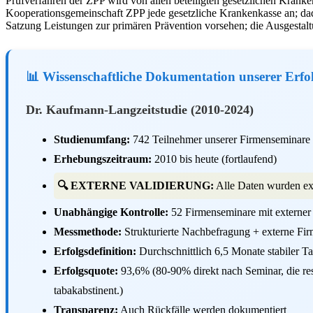
Prüfverfahren der ZPP wird von allen beteiligten gesetzlichen Krank
Kooperationsgemeinschaft ZPP jede gesetzliche Krankenkasse an; dad
Satzung Leistungen zur primären Prävention vorsehen; die Ausgestal
📊 Wissenschaftliche Dokumentation unserer Erfo
Dr. Kaufmann-Langzeitstudie (2010-2024)
Studienumfang:
742 Teilnehmer unserer Firmenseminare (v
Erhebungszeitraum:
2010 bis heute (fortlaufend)
🔍 EXTERNE VALIDIERUNG:
Alle Daten wurden ext
Unabhängige Kontrolle:
52 Firmenseminare mit externer
Messmethode:
Strukturierte Nachbefragung + externe Fi
Erfolgsdefinition:
Durchschnittlich 6,5 Monate stabiler Ta
Erfolgsquote:
93,6% (80-90% direkt nach Seminar, die res
tabakabstinent.)
Transparenz:
Auch Rückfälle werden dokumentiert