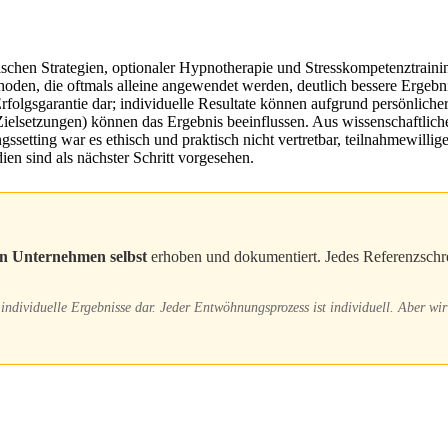
ischen Strategien, optionaler Hypnotherapie und Stresskompetenztrainin
oden, die oftmals alleine angewendet werden, deutlich bessere Ergebn
Erfolgsgarantie dar; individuelle Resultate können aufgrund persönlich
lsetzungen) können das Ergebnis beeinflussen. Aus wissenschaftlicher 
gssetting war es ethisch und praktisch nicht vertretbar, teilnahmewi
ien sind als nächster Schritt vorgesehen.
gen Unternehmen selbst
erhoben und dokumentiert. Jedes Referenzschrei
individuelle Ergebnisse dar. Jeder Entwöhnungsprozess ist individuell. Aber wir 