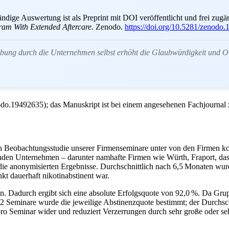
ändige Auswertung ist als Preprint mit DOI veröffentlicht und frei zug
ram With Extended Aftercare.
Zenodo.
https://doi.org/10.5281/zenodo
bung durch die Unternehmen selbst erhöht die Glaubwürdigkeit und Obj
nodo.19492635); das Manuskript ist bei einem angesehenen Fachjourna
en Beobachtungsstudie unserer Firmenseminare unter von den Firmen k
menden Unternehmen – darunter namhafte Firmen wie Würth, Fraport, 
die anonymisierten Ergebnisse. Durchschnittlich nach 6,5 Monaten wur
kt dauerhaft nikotinabstinent war.
in. Dadurch ergibt sich eine absolute Erfolgsquote von 92,0 %. Da Gr
r 52 Seminare wurde die jeweilige Abstinenzquote bestimmt; der Durchs
t pro Seminar wider und reduziert Verzerrungen durch sehr große oder 